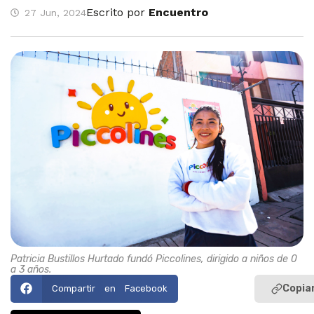
Escrito por
Encuentro
27 Jun, 2024
Patricia Bustillos Hurtado fundó Piccolines, dirigido a niños de 0
a 3 años.
Copiar
Compartir en Facebook