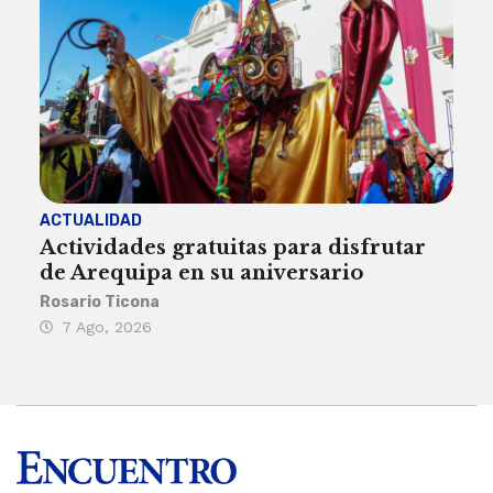
ACTUALIDAD
INST
Actividades gratuitas para disfrutar
Per
de Arequipa en su aniversario
no 
Rosario Ticona
Reda
7 Ago, 2026
7 