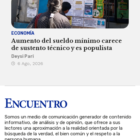
ECONOMÍA
ACT
Aumento del sueldo mínimo carece
¿Sa
de sustento técnico y es populista
sie
his
Deysi Pari
6 Ago, 2026
Rosa
6 
Somos un medio de comunicación generador de contenido
informativo, de análisis y de opinión, que ofrece a sus
lectores una aproximación a la realidad orientada por la
búsqueda de la verdad, el bien común y el respeto a la
persona humana.