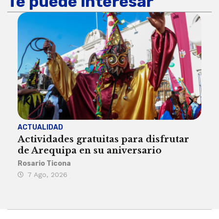
Te puede interesar
ACTUALIDAD
INST
Actividades gratuitas para disfrutar
Per
de Arequipa en su aniversario
no 
Rosario Ticona
Reda
7 Ago, 2026
7 