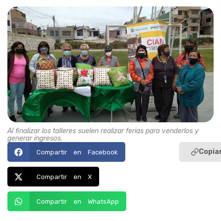
Al finalizar los talleres suelen realizar ferias para venderlos y
generar ingresos.
Copiar
Compartir en Facebook
Compartir en X
Compartir en WhatsApp