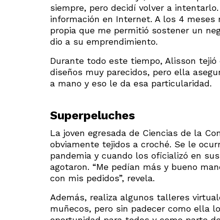
siempre, pero decidí volver a intentar
información en Internet. A los 4 meses 
propia que me permitió sostener un nego
dio a su emprendimiento.
Durante todo este tiempo, Alisson teji
diseños muy parecidos, pero ella asegu
a mano y eso le da esa particularidad.
Superpeluches
La joven egresada de Ciencias de la Com
obviamente tejidos a croché. Se le ocurr
pandemia y cuando los oficializó en su
agotaron. “Me pedían más y bueno manos
con mis pedidos”, revela.
Además, realiza algunos talleres virtua
muñecos, pero sin padecer como ella lo
oportunidad para todos y como parte de