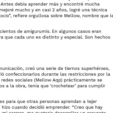
lo. Antes debía aprender más y encontré mucha
mejoré mucho y en casi 2 años, logré una técnica
cio”, refiere orgullosa sobre Mellow, nombre que l
ó cientos de amigurumis. En algunos casos eran
ra que cada uno es distinto y especial. Son hechos
unicación, creó una serie de tiernos superhéroes,
ió confeccionarlos durante las restricciones por la
s redes sociales (Mellow Aqp) prácticamente se
 a la obra, tenía que ‘crochetear’ para cumplir
les para que otras personas aprendan a tejer
 hizo cuando decidió emprender. “Creo que hay
 mi carrera, me gustaría desarrollar un proyecto