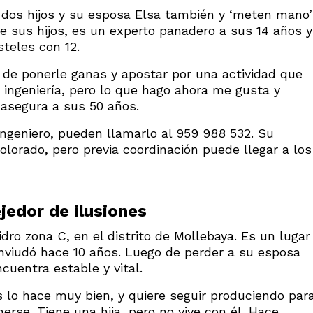
s dos hijos y su esposa Elsa también y ‘meten mano’
 de sus hijos, es un experto panadero a sus 14 años y
teles con 12.
 de ponerle ganas y apostar por una actividad que
a ingeniería, pero lo que hago ahora me gusta y
 asegura a sus 50 años.
ingeniero, pueden llamarlo al 959 988 532. Su
Colorado, pero previa coordinación puede llegar a los
ejedor de ilusiones
dro zona C, en el distrito de Mollebaya. Es un lugar
 enviudó hace 10 años. Luego de perder a su esposa
uentra estable y vital.
s lo hace muy bien, y quiere seguir produciendo par
erse. Tiene una hija, pero no vive con él. Hace