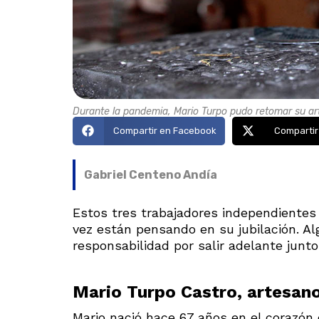
Durante la pandemia, Mario Turpo pudo retomar su ar
Compartir en Facebook
Compartir
Gabriel Centeno Andía
Estos tres trabajadores independientes 
vez están pensando en su jubilación. 
responsabilidad por salir adelante junto
Mario Turpo Castro, artesan
Mario nació hace 67 años en el corazón 