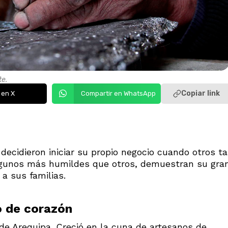
te.
Copiar link
 en X
Compartir en WhatsApp
decidieron iniciar su propio negocio cuando otros ta
Algunos más humildes que otros, demuestran su gra
 a sus familias.
o de corazón
de Arequipa. Creció en la cuna de artesanos de