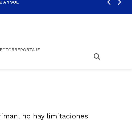
 A 1 SOL
FIL
FOTORREPORTAJE
?
riman, no hay limitaciones