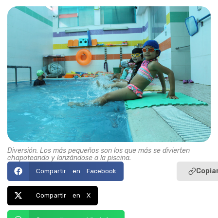
Diversión. Los más pequeños son los que más se divierten
chapoteando y lanzándose a la piscina.
Copiar
Compartir en Facebook
Compartir en X