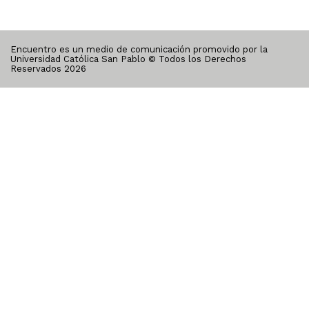
Encuentro es un medio de comunicación promovido por la
Universidad Católica San Pablo © Todos los Derechos
Reservados
2026