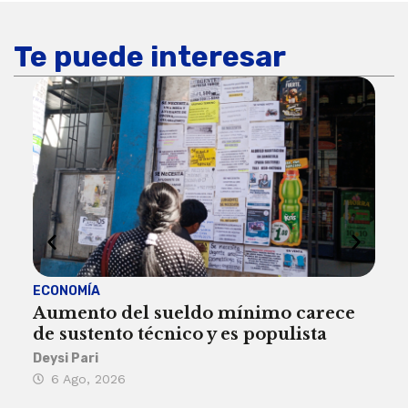
Te puede interesar
ECONOMÍA
ACT
Aumento del sueldo mínimo carece
¿Sa
de sustento técnico y es populista
sie
his
Deysi Pari
6 Ago, 2026
Rosa
6 