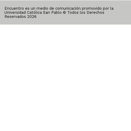
Encuentro es un medio de comunicación promovido por la
Universidad Católica San Pablo © Todos los Derechos
Reservados
2026