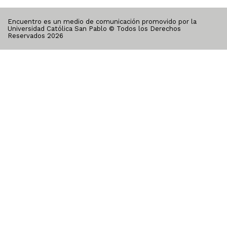
Encuentro es un medio de comunicación promovido por la
Universidad Católica San Pablo © Todos los Derechos
Reservados
2026