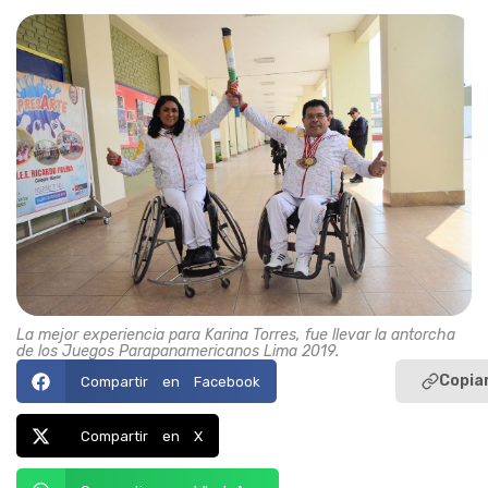
La mejor experiencia para Karina Torres, fue llevar la antorcha
de los Juegos Parapanamericanos Lima 2019.
Copiar
Compartir en Facebook
Compartir en X