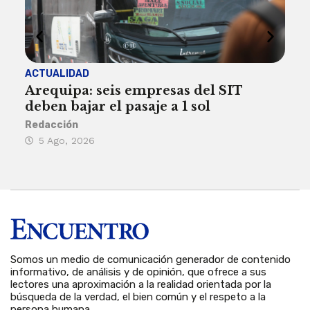
ACTUALIDAD
INST
Arequipa: seis empresas del SIT
FIL
deben bajar el pasaje a 1 sol
a A
Redacción
Reda
5 Ago, 2026
5 
Somos un medio de comunicación generador de contenido
informativo, de análisis y de opinión, que ofrece a sus
lectores una aproximación a la realidad orientada por la
búsqueda de la verdad, el bien común y el respeto a la
persona humana.