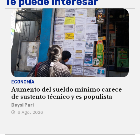
Te puede interesar
ECONOMÍA
ACT
Aumento del sueldo mínimo carece
¿Sa
de sustento técnico y es populista
sie
his
Deysi Pari
6 Ago, 2026
Rosa
6 