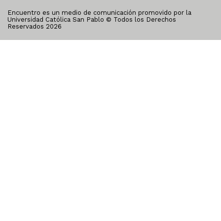
Encuentro es un medio de comunicación promovido por la
Universidad Católica San Pablo © Todos los Derechos
Reservados
2026