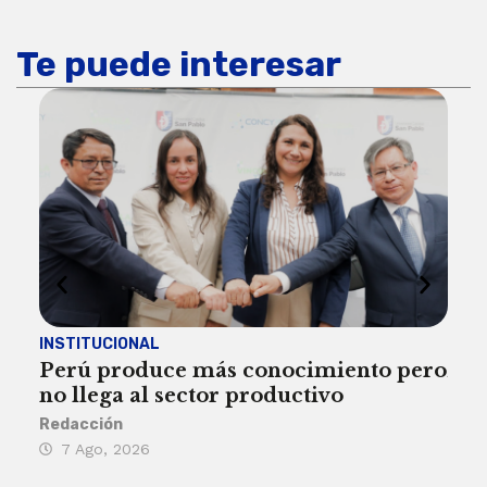
Te puede interesar
INSTITUCIONAL
ECO
Perú produce más conocimiento pero
Aum
no llega al sector productivo
de 
Redacción
Deys
7 Ago, 2026
6 