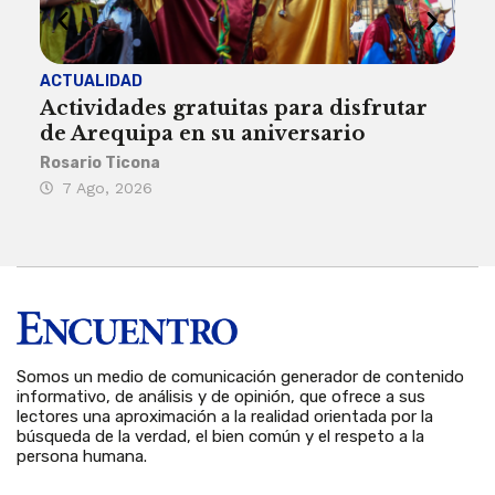
ACTUALIDAD
INST
Actividades gratuitas para disfrutar
Per
de Arequipa en su aniversario
no 
Rosario Ticona
Reda
7 Ago, 2026
7 
Somos un medio de comunicación generador de contenido
informativo, de análisis y de opinión, que ofrece a sus
lectores una aproximación a la realidad orientada por la
búsqueda de la verdad, el bien común y el respeto a la
persona humana.