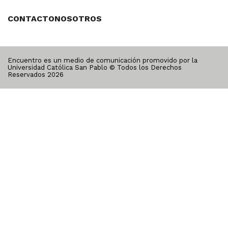
CONTACTO
NOSOTROS
Encuentro es un medio de comunicación promovido por la
Universidad Católica San Pablo © Todos los Derechos
Reservados
2026