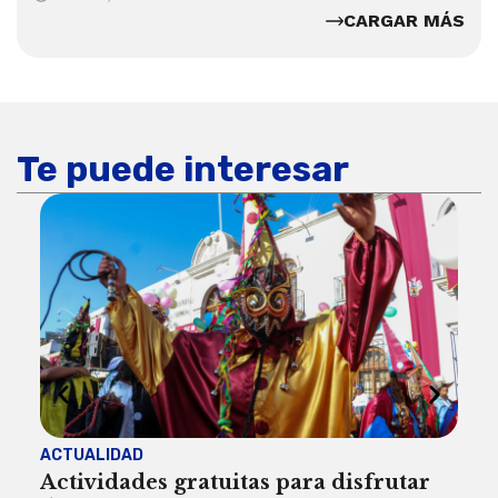
CARGAR MÁS
Te puede interesar
ACTUALIDAD
INST
Actividades gratuitas para disfrutar
Per