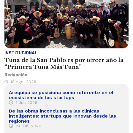
INSTITUCIONAL
Tuna de la San Pablo es por tercer año la
“Primera Tuna Más Tuna”
Redacción
10 Ago, 2026
Arequipa se posiciona como referente en el
ecosistema de las startups
1 Jul, 2026
De las obras inconclusas a las clínicas
inteligentes: startups que innovan desde las
regiones
19 Jun, 2026