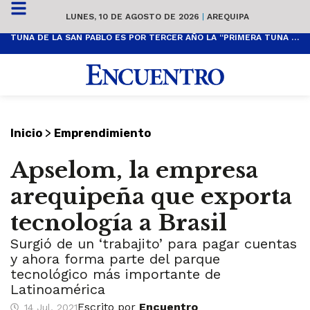
LUNES, 10 DE AGOSTO DE 2026
|
AREQUIPA
TUNA DE LA SAN PABLO ES POR TERCER AÑO LA “PRIMERA TUNA MÁS TUNA”
>
Inicio
Emprendimiento
Apselom, la empresa
arequipeña que exporta
tecnología a Brasil
Surgió de un ‘trabajito’ para pagar cuentas
y ahora forma parte del parque
tecnológico más importante de
Latinoamérica
Escrito por
Encuentro
14 Jul, 2021