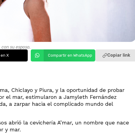
 con su esposo.
Copiar link
 en X
Compartir en WhatsApp
ima, Chiclayo y Piura, y la oportunidad de probar
or el mar, estimularon a Jamyleth Fernández
ada, a zarpar hacia el complicado mundo del
os abrió la cevichería A’mar, un nombre que nace
r y mar.