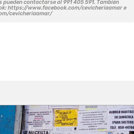
s pueden contactarse al 991 405 591. También
ook: https://www.facebook.com/cevicheriaamar e
com/cevicheriaamar/