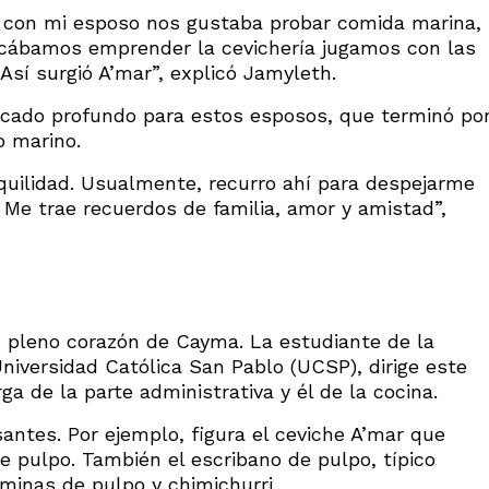
 con mi esposo nos gustaba probar comida marina,
ificábamos emprender la cevichería jugamos con las
Así surgió A’mar”, explicó Jamyleth.
ficado profundo para estos esposos, que terminó po
o marino.
anquilidad. Usualmente, recurro ahí para despejarme
. Me trae recuerdos de familia, amor y amistad”,
 pleno corazón de Cayma. La estudiante de la
Universidad Católica San Pablo (UCSP), dirige este
ga de la parte administrativa y él de la cocina.
antes. Por ejemplo, figura el ceviche A’mar que
e pulpo. También el escribano de pulpo, típico
minas de pulpo y chimichurri.