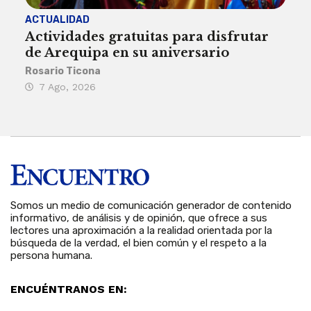
ACTUALIDAD
INST
Actividades gratuitas para disfrutar
Per
de Arequipa en su aniversario
no 
Rosario Ticona
Reda
7 Ago, 2026
7 
Somos un medio de comunicación generador de contenido
informativo, de análisis y de opinión, que ofrece a sus
lectores una aproximación a la realidad orientada por la
búsqueda de la verdad, el bien común y el respeto a la
persona humana.
ENCUÉNTRANOS EN: