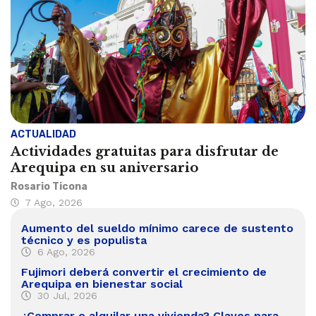
ACTUALIDAD
Actividades gratuitas para disfrutar de
Arequipa en su aniversario
Rosario Ticona
7 Ago, 2026
Aumento del sueldo mínimo carece de sustento
técnico y es populista
6 Ago, 2026
Fujimori deberá convertir el crecimiento de
Arequipa en bienestar social
30 Jul, 2026
¿Comprar o alquilar una vivienda? Claves para