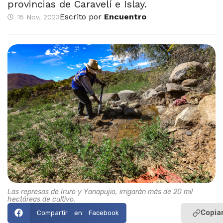
provincias de Caravelí e Islay.
Escrito por
Encuentro
15 Nov, 2023
Las represas de Iruro y Yanapujio, irrigarán más de 20 mil
hectáreas de cultivo.
Copiar
Compartir en Facebook