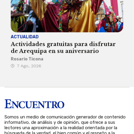
ACTUALIDAD
INST
Actividades gratuitas para disfrutar
Per
de Arequipa en su aniversario
no 
Rosario Ticona
Reda
7 Ago, 2026
7 
Somos un medio de comunicación generador de contenido
informativo, de análisis y de opinión, que ofrece a sus
lectores una aproximación a la realidad orientada por la
búsqueda de la verdad, el bien común y el respeto a la