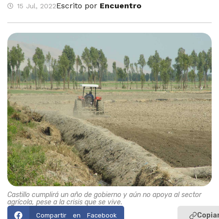
Escrito por
Encuentro
15 Jul, 2022
Castillo cumplirá un año de gobierno y aún no apoya al sector
agrícola, pese a la crisis que se vive.
Copiar
Compartir en Facebook