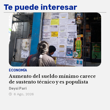
Te puede interesar
ECONOMÍA
ACT
Aumento del sueldo mínimo carece
¿Sa
de sustento técnico y es populista
sie
his
Deysi Pari
6 Ago, 2026
Rosa
6 