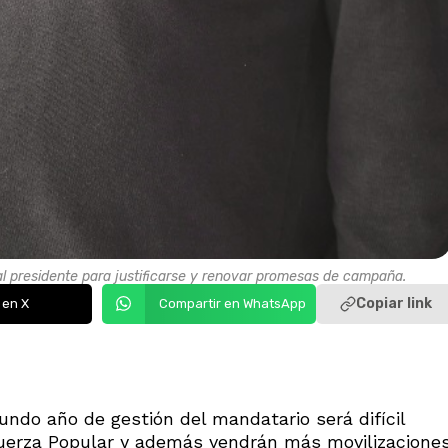
l presidente para justificarse y renovar promesas de campaña.
Copiar link
 en X
Compartir en WhatsApp
undo año de gestión del mandatario será difícil
Fuerza Popular y además vendrán más movilizacione