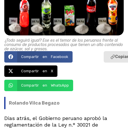
¿Todo seguirá igual? Ese es el temor de los peruanos frente al
consumo de productos procesados que tienen un alto contenido
de azúcar, sal y grasas.
Copiar
Compartir en Facebook
Compartir en X
Compartir en WhatsApp
Rolando Vilca Begazo
Días atrás, el Gobierno peruano aprobó la
reglamentación de la Ley n.° 30021 de