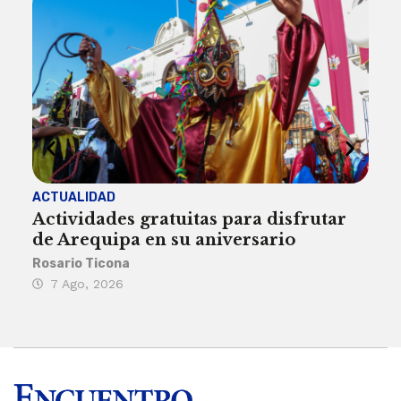
ACTUALIDAD
INST
Actividades gratuitas para disfrutar
Per
de Arequipa en su aniversario
no 
Rosario Ticona
Reda
7 Ago, 2026
7 