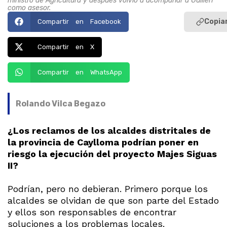
ministro de Agricultura y después volvió a acompañar a Guillén
como asesor.
Copiar
Compartir en Facebook
Compartir en X
Compartir en WhatsApp
Rolando Vilca Begazo
¿Los reclamos de los alcaldes distritales de
la provincia de Caylloma podrían poner en
riesgo la ejecución del proyecto Majes Siguas
II?
Podrían, pero no debieran. Primero porque los
alcaldes se olvidan de que son parte del Estado
y ellos son responsables de encontrar
soluciones a los problemas locales.