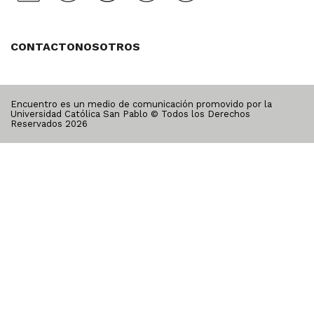
CONTACTO
NOSOTROS
Encuentro es un medio de comunicación promovido por la
Universidad Católica San Pablo © Todos los Derechos
Reservados
2026