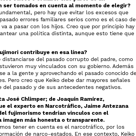
n ser tomados en cuenta al momento de elegir?
fundamental, pero hay que evitar los excesos que
pasado errores familiares serios como es el caso de
va a pasar con los hijos. Creo que por principio hay
plantear una política distinta, aunque esto tiene que
jimori contribuye en esa línea?
 distanciarse del pasado corrupto del padre, como
estuvieron muy vinculados con su gobierno. Además
rse a la gente y aprovechando el pasado conocido d
es. Pero creo que Keiko debe dar mayores señales
se del pasado y de sus antecedentes negativos.
sta José Chlimper; de Joaquín Ramírez,
que el experto en Narcotráfico, Jaime Antezana
del fujimorismo tendrían vinculos con el
na imagen más honesta o transparente.
os tener en cuenta es el narcotráfico, por los
ormación de narco-estados. En ese contexto, Keiko