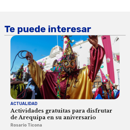
Te puede interesar
ACTUALIDAD
INST
Actividades gratuitas para disfrutar
Per
de Arequipa en su aniversario
no 
Rosario Ticona
Reda