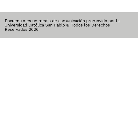
Encuentro es un medio de comunicación promovido por la
Universidad Católica San Pablo © Todos los Derechos
Reservados
2026