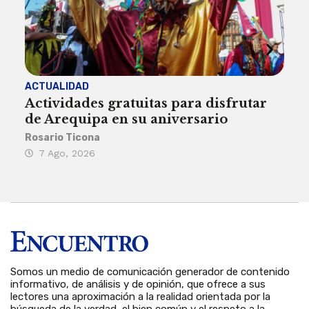
ACTUALIDAD
INST
Actividades gratuitas para disfrutar
Per
de Arequipa en su aniversario
no 
Rosario Ticona
Reda
7 Ago, 2026
7 
Somos un medio de comunicación generador de contenido
informativo, de análisis y de opinión, que ofrece a sus
lectores una aproximación a la realidad orientada por la
búsqueda de la verdad, el bien común y el respeto a la