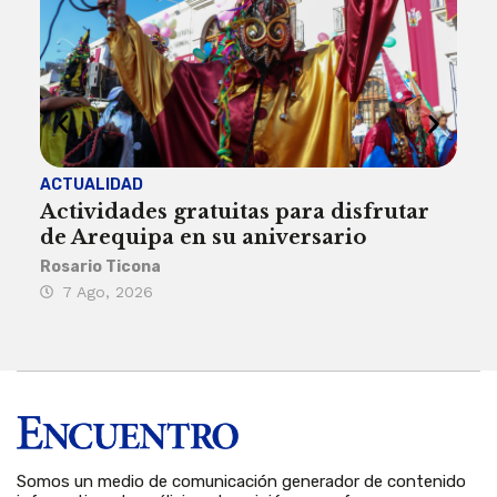
ACTUALIDAD
INST
Actividades gratuitas para disfrutar
Per
de Arequipa en su aniversario
no 
Rosario Ticona
Reda
7 Ago, 2026
7 
Somos un medio de comunicación generador de contenido