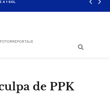
 A 1 SOL
FIL
FOTORREPORTAJE
 culpa de PPK