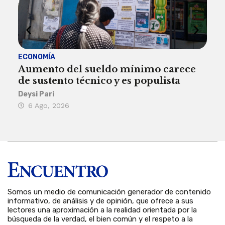
ECONOMÍA
ACT
Aumento del sueldo mínimo carece
¿Sa
de sustento técnico y es populista
sie
his
Deysi Pari
6 Ago, 2026
Rosa
6 
Somos un medio de comunicación generador de contenido
informativo, de análisis y de opinión, que ofrece a sus
lectores una aproximación a la realidad orientada por la
búsqueda de la verdad, el bien común y el respeto a la