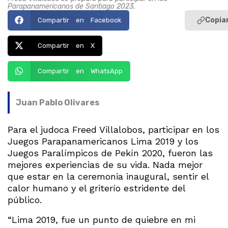
Parapanamericanos de Santiago 2023.
Copiar
Compartir en Facebook
Compartir en X
Compartir en WhatsApp
Juan Pablo Olivares
Para el judoca Freed Villalobos, participar en los
Juegos Parapanamericanos Lima 2019 y los
Juegos Paralímpicos de Pekín 2020, fueron las
mejores experiencias de su vida. Nada mejor
que estar en la ceremonia inaugural, sentir el
calor humano y el griterío estridente del
público.
“Lima 2019, fue un punto de quiebre en mi