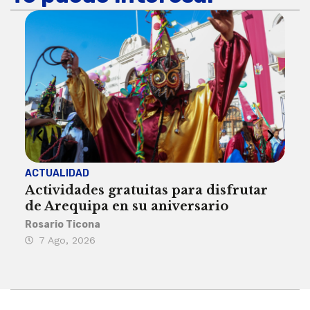
ACTUALIDAD
INST
Actividades gratuitas para disfrutar
Per
de Arequipa en su aniversario
no 
Rosario Ticona
Reda
7 Ago, 2026
7 