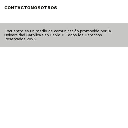
CONTACTO
NOSOTROS
Encuentro es un medio de comunicación promovido por la
Universidad Católica San Pablo © Todos los Derechos
Reservados
2026