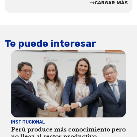
CARGAR MÁS
Te puede interesar
INSTITUCIONAL
ECO
Perú produce más conocimiento pero
Aum
no llega al sector productivo
de 