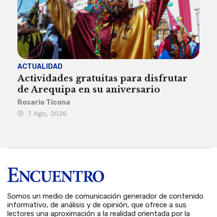
ACTUALIDAD
INST
Actividades gratuitas para disfrutar
Per
de Arequipa en su aniversario
no 
Rosario Ticona
Reda
7 Ago, 2026
7 
Somos un medio de comunicación generador de contenido
informativo, de análisis y de opinión, que ofrece a sus
lectores una aproximación a la realidad orientada por la