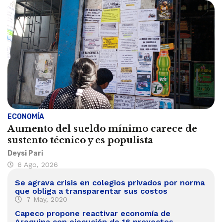
ECONOMÍA
Aumento del sueldo mínimo carece de
sustento técnico y es populista
Deysi Pari
6 Ago, 2026
Se agrava crisis en colegios privados por norma
que obliga a transparentar sus costos
7 May, 2020
Capeco propone reactivar economía de
Arequipa con ejecución de 16 proyectos