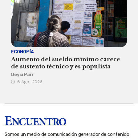
ECONOMÍA
ACT
Aumento del sueldo mínimo carece
¿Sa
de sustento técnico y es populista
sie
his
Deysi Pari
6 Ago, 2026
Rosa
6 
Somos un medio de comunicación generador de contenido