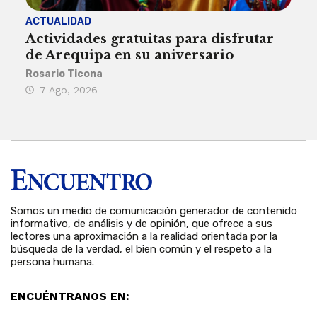
ACTUALIDAD
INST
Actividades gratuitas para disfrutar
Per
de Arequipa en su aniversario
no 
Rosario Ticona
Reda
7 Ago, 2026
7 
Somos un medio de comunicación generador de contenido
informativo, de análisis y de opinión, que ofrece a sus
lectores una aproximación a la realidad orientada por la
búsqueda de la verdad, el bien común y el respeto a la
persona humana.
ENCUÉNTRANOS EN: