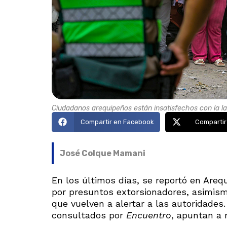
Ciudadanos arequipeños están insatisfechos con la lab
Compartir en Facebook
Compartir
José Colque Mamani
En los últimos días, se reportó en Areq
por presuntos extorsionadores, asimismo
que vuelven a alertar a las autoridades.
consultados por
Encuentro
, apuntan a 