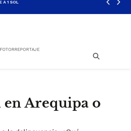
 A 1 SOL
FIL
FOTORREPORTAJE
d en Arequipa o