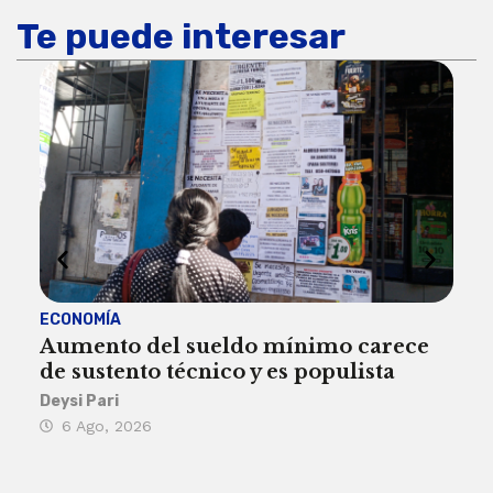
Te puede interesar
ECONOMÍA
ACT
Aumento del sueldo mínimo carece
¿Sa
de sustento técnico y es populista
sie
his
Deysi Pari
6 Ago, 2026
Rosa
6 