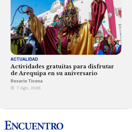
ACTUALIDAD
INST
Actividades gratuitas para disfrutar
Per
de Arequipa en su aniversario
no 
Rosario Ticona
Reda
7 Ago, 2026
7 