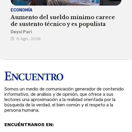
ECONOMÍA
ACT
Aumento del sueldo mínimo carece
¿Sa
de sustento técnico y es populista
sie
his
Deysi Pari
6 Ago, 2026
Rosa
6 
Somos un medio de comunicación generador de contenido
informativo, de análisis y de opinión, que ofrece a sus
lectores una aproximación a la realidad orientada por la
búsqueda de la verdad, el bien común y el respeto a la
persona humana.
ENCUÉNTRANOS EN: