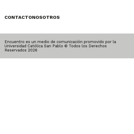
CONTACTO
NOSOTROS
Encuentro es un medio de comunicación promovido por la
Universidad Católica San Pablo © Todos los Derechos
Reservados
2026