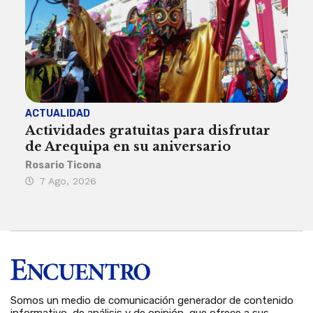
ACTUALIDAD
INST
Actividades gratuitas para disfrutar
Per
de Arequipa en su aniversario
no 
Rosario Ticona
Reda
7 Ago, 2026
7 
Somos un medio de comunicación generador de contenido
informativo, de análisis y de opinión, que ofrece a sus