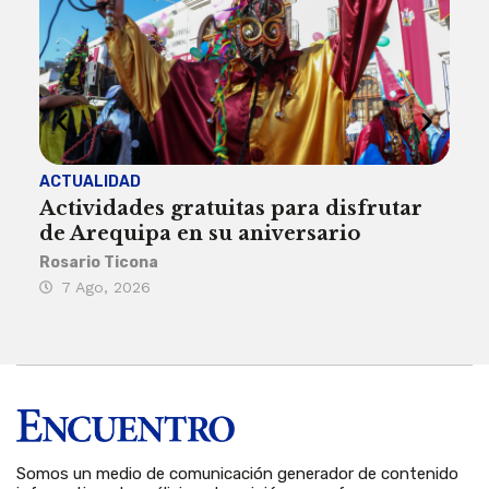
ACTUALIDAD
INST
Actividades gratuitas para disfrutar
Per
de Arequipa en su aniversario
no 
Rosario Ticona
Reda
7 Ago, 2026
7 
Somos un medio de comunicación generador de contenido