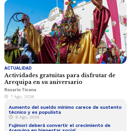
ACTUALIDAD
Actividades gratuitas para disfrutar de
Arequipa en su aniversario
Rosario Ticona
7 Ago, 2026
Aumento del sueldo mínimo carece de sustento
técnico y es populista
6 Ago, 2026
Fujimori deberá convertir el crecimiento de
Arequipa en bienestar social