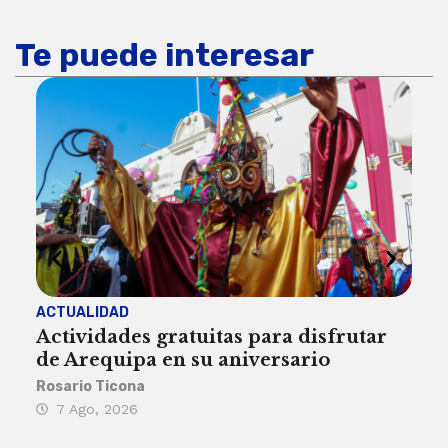
Te puede interesar
ACTUALIDAD
INST
Actividades gratuitas para disfrutar
Per
de Arequipa en su aniversario
no 
Rosario Ticona
Reda
7 Ago, 2026
7 