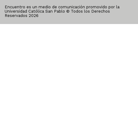
Encuentro es un medio de comunicación promovido por la
Universidad Católica San Pablo © Todos los Derechos
Reservados
2026