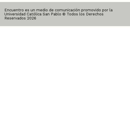
Encuentro es un medio de comunicación promovido por la
Universidad Católica San Pablo © Todos los Derechos
Reservados
2026