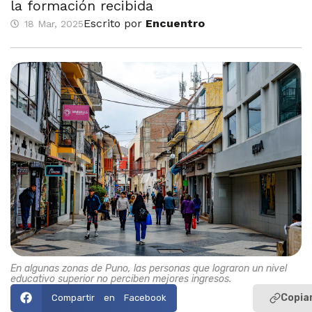
la formación recibida
Escrito por
Encuentro
18 Mar, 2025
En algunas zonas de Puno, las personas que lograron un nivel
educativo superior no perciben mejores ingresos.
Copiar
Compartir en Facebook