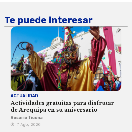
Te puede interesar
ACTUALIDAD
INST
Actividades gratuitas para disfrutar
Per
de Arequipa en su aniversario
no 
Rosario Ticona
Reda
7 Ago, 2026
7 