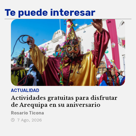
Te puede interesar
ACTUALIDAD
INST
Actividades gratuitas para disfrutar
Per
de Arequipa en su aniversario
no 
Rosario Ticona
Reda
7 Ago, 2026
7 