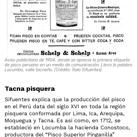
Aviso publicitario de 1904, donde se aprecia la primera etiqueta
de pisco peruano en un medio de comunicación. Lleva la palabra
Locumba, valle tacneño. (Crédito: Ítalo Sifuentes)
Tacna pisquera
Sifuentes explica que la producción del pisco
en el Perú data del siglo XVI en toda la región
pisquera conformada por Lima, Ica, Arequipa,
Moquegua y Tacna. Es así como, en 1712, se
estableció en Locumba la hacienda Conostoco,
productora del “Pisco Superior Pinganilla”