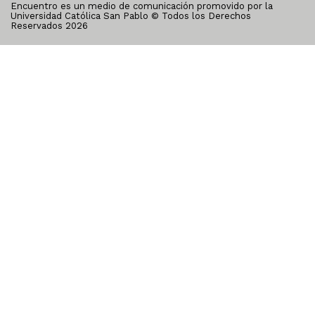
Encuentro es un medio de comunicación promovido por la
Universidad Católica San Pablo © Todos los Derechos
Reservados
2026