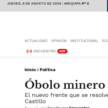
JUEVES, 6 DE AGOSTO DE 2026
|
AREQUIPA
9° C
ACTUALIDAD
OPINIÓN
INSTITUCIONAL
EC
ENCUENTRO
HOY
>
Inicio
Política
Óbolo minero v
El nuevo frente que se resolv
Castillo
Escrito por
Encuentro
4 Jun, 2021