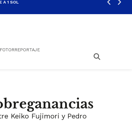
 A 1 SOL
FIL
FOTORREPORTAJE
sobreganancias
tre Keiko Fujimori y Pedro