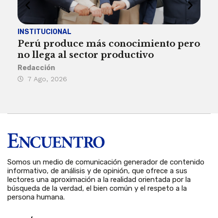
INSTITUCIONAL
ECO
Perú produce más conocimiento pero
Aum
no llega al sector productivo
de 
Redacción
Deys
7 Ago, 2026
6 
Somos un medio de comunicación generador de contenido
informativo, de análisis y de opinión, que ofrece a sus
lectores una aproximación a la realidad orientada por la
búsqueda de la verdad, el bien común y el respeto a la
persona humana.