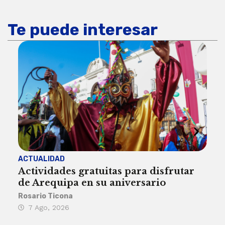
Te puede interesar
ACTUALIDAD
INST
Actividades gratuitas para disfrutar
Per
de Arequipa en su aniversario
no 
Rosario Ticona
Reda
7 Ago, 2026
7 