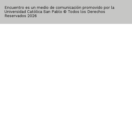
Encuentro es un medio de comunicación promovido por la
Universidad Católica San Pablo © Todos los Derechos
Reservados
2026