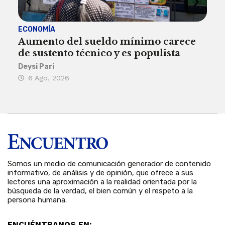
ECONOMÍA
ACT
Aumento del sueldo mínimo carece
¿Sa
de sustento técnico y es populista
sie
his
Deysi Pari
6 Ago, 2026
Rosa
6 
Somos un medio de comunicación generador de contenido
informativo, de análisis y de opinión, que ofrece a sus
lectores una aproximación a la realidad orientada por la
búsqueda de la verdad, el bien común y el respeto a la
persona humana.
ENCUÉNTRANOS EN: