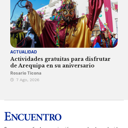
ACTUALIDAD
INST
Actividades gratuitas para disfrutar
Per
de Arequipa en su aniversario
no 
Rosario Ticona
Reda
7 Ago, 2026
7 