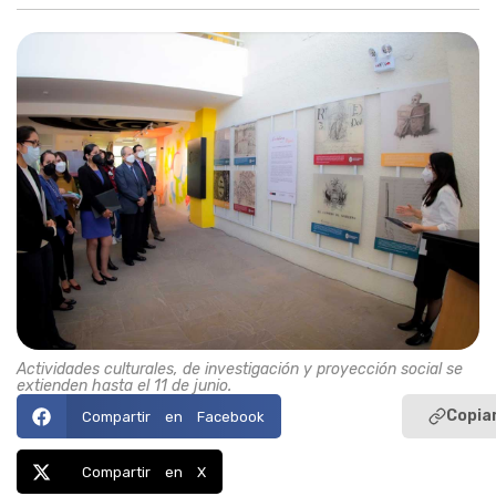
Actividades culturales, de investigación y proyección social se
extienden hasta el 11 de junio.
Copiar
Compartir en Facebook
Compartir en X