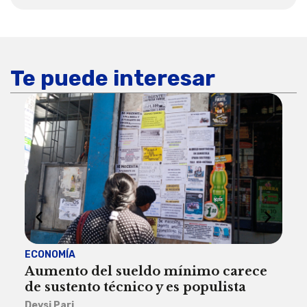
Te puede interesar
ECONOMÍA
ACT
Aumento del sueldo mínimo carece
¿Sa
de sustento técnico y es populista
sie
his
Deysi Pari