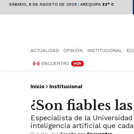
SÁBADO, 8 DE AGOSTO DE 2026
|
AREQUIPA
22° C
ACTUALIDAD
OPINIÓN
INSTITUCIONAL
EC
ENCUENTRO
HOY
>
Inicio
Institucional
¿Son fiables l
Especialista de la Universida
inteligencia artificial que ca
Escrito por
Encuentro
9 Mar, 2023