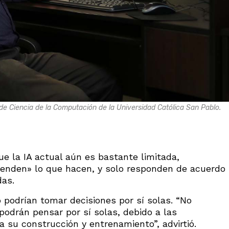
de Ciencia de la Computación de la Universidad Católica San Pablo.
ue la IA actual aún es bastante limitada,
enden» lo que hacen, y solo responden de acuerdo
das.
o podrían tomar decisiones por sí solas. “No
drán pensar por sí solas, debido a las
 su construcción y entrenamiento”, advirtió.