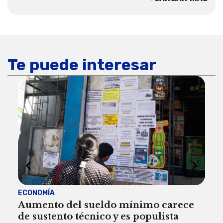
Te puede interesar
ECONOMÍA
ACT
Aumento del sueldo mínimo carece
¿Sa
de sustento técnico y es populista
sie